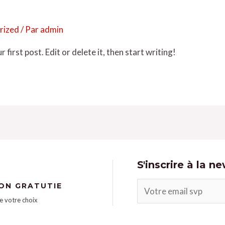
rized
/ Par
admin
irst post. Edit or delete it, then start writing!
S'inscrire à la n
SON GRATUTIE
e votre choix