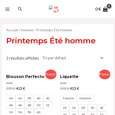
0
€
Accueil
/
Homme
/ Printemps Été homme
Printemps Été homme
2 résultats affichés
Promo !
Promo !
Blouson Perfecto
Liquette
Note
Note
590
€
413
€
590
€
413
€
0
0
sur
sur
5
5
34
36
38
40
42
Femme
Homme
44
46
48
50
52
34
36
38
40
42
54
56
58
60
44
46
48
50
52